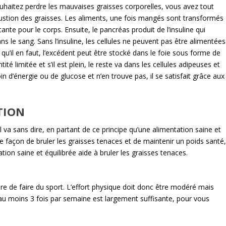
uhaitez perdre les mauvaises graisses corporelles, vous avez tout
ustion des graisses. Les aliments, une fois mangés sont transformés
nte pour le corps. Ensuite, le pancréas produit de l’insuline qui
ans le sang. Sans l’insuline, les cellules ne peuvent pas être alimentées
qu’il en faut, l’excédent peut être stocké dans le foie sous forme de
é limitée et s’il est plein, le reste va dans les cellules adipeuses et
in d’énergie ou de glucose et n’en trouve pas, il se satisfait grâce aux
TION
il va sans dire, en partant de ce principe qu’une alimentation saine et
ure façon de bruler les graisses tenaces et de maintenir un poids santé
ation saine et équilibrée aide à bruler les graisses tenaces.
ire de faire du sport. L’effort physique doit donc être modéré mais
d’au moins 3 fois par semaine est largement suffisante, pour vous