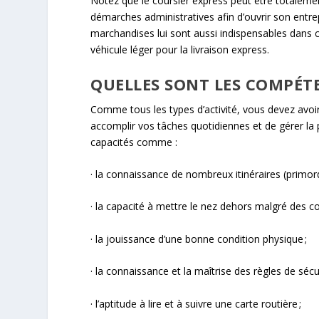
Notez que le coursier express peut être totalemen
démarches administratives afin d’ouvrir son entre
marchandises lui sont aussi indispensables dans ce 
véhicule léger pour la livraison express.
QUELLES SONT LES COMPÉTE
Comme tous les types d’activité, vous devez avoi
accomplir vos tâches quotidiennes et de gérer la
capacités comme :
· la connaissance de nombreux itinéraires (primordi
· la capacité à mettre le nez dehors malgré des c
· la jouissance d’une bonne condition physique ;
· la connaissance et la maîtrise des règles de sécur
· l’aptitude à lire et à suivre une carte routière ;