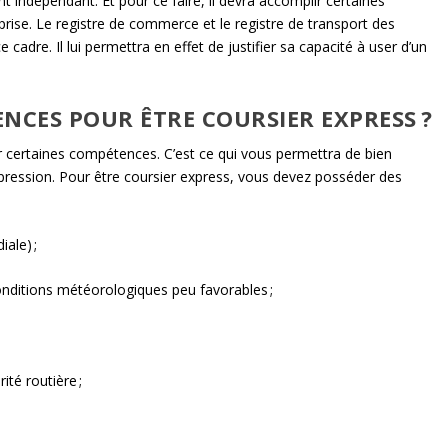
t indépendant. Et pour ce faire, il devra accomplir certaines
prise. Le registre de commerce et le registre de transport des
cadre. Il lui permettra en effet de justifier sa capacité à user d’un
NCES POUR ÊTRE COURSIER EXPRESS ?
r certaines compétences. C’est ce qui vous permettra de bien
 pression. Pour être coursier express, vous devez posséder des
ale) ;
onditions météorologiques peu favorables ;
ité routière ;